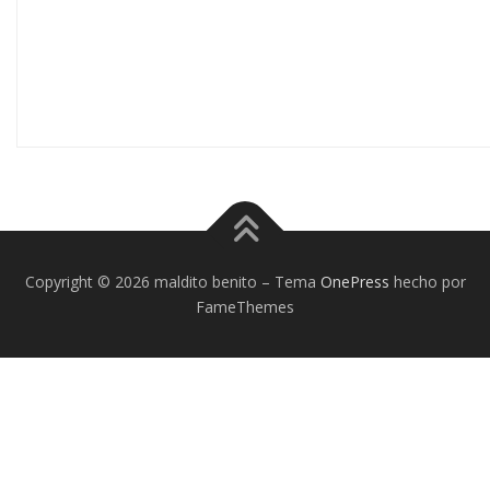
Copyright © 2026 maldito benito
–
Tema
OnePress
hecho por
FameThemes