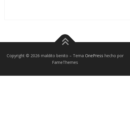
Copyright © 2026 maldito benito
–
Tema
OnePress
hecho por
FameThemes